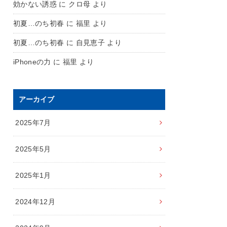
効かない誘惑
に
クロ母
より
初夏…のち初春
に
福里
より
初夏…のち初春
に
自見恵子
より
iPhoneの力
に
福里
より
アーカイブ
2025年7月
2025年5月
2025年1月
2024年12月