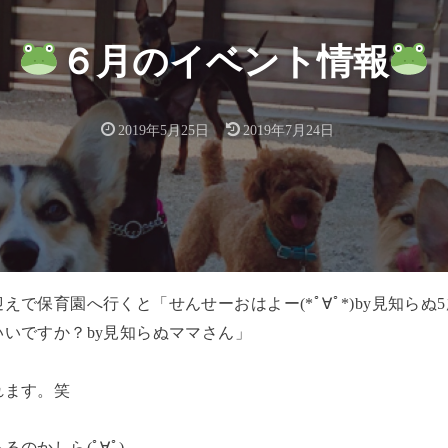
６月のイベント情報
2019年5月25日
2019年7月24日
えで保育園へ行くと「せんせーおはよー(*ﾟ∀ﾟ*)by見知らぬ
いですか？by見知らぬママさん」
れます。笑
のかしら(ﾟ∀ﾟ)