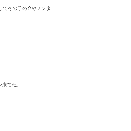
してその子の命やメンタ
ン来てね。