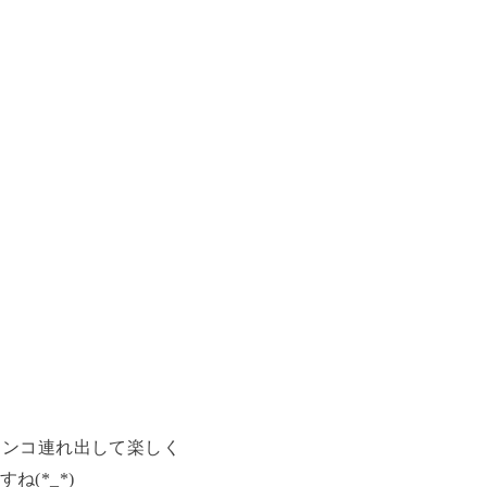
ワンコ連れ出して楽しく
(*_*)