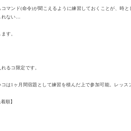
コマンド(命令)が聞こえるように練習しておくことが、時と
しれない…
します。
入れるコ限定です。
いコは1ヶ月間宿題として練習を積んだ上で参加可能。レッス
 先着順】