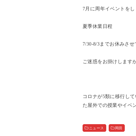
7
月に周年イベントをし
夏季休業日程
7/30-8/3
までお休みさせ
ご迷惑をお掛けします
コロナが
5
類に移行して
た屋外での授業やイベ
ニュース
岡田