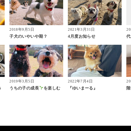
2018年9月5日
2021年3月31日
2
子犬のいやいや期？
4月度お知らせ
代
2019年3月5日
2022年7月4日
2
う
うちの子の成長
を楽しむ
『ゆいまーる』
階